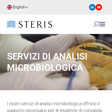
Passa al contenuto principale
Passa al piè di pagina
English
SERVIZI DI ANALISI
MICROBIOLOGICA
I nostri servizi di analisi microbiologica offrono il
supporto necessario per le esigenze di convalida