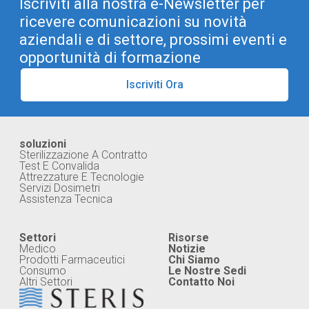
Iscriviti alla nostra e-Newsletter per
ricevere comunicazioni su novità
aziendali e di settore, prossimi eventi e
opportunità di formazione
Iscriviti Ora
soluzioni
Sterilizzazione A Contratto
Test E Convalida
Attrezzature E Tecnologie
Servizi Dosimetri
Assistenza Tecnica
Settori
Risorse
Medico
Notizie
Prodotti Farmaceutici
Chi Siamo
Consumo
Le Nostre Sedi
Altri Settori
Contatto Noi