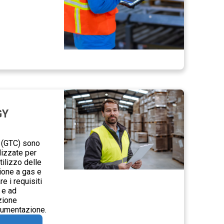
GY
 (GTC) sono
lizzate per
zione a gas e
 e ad
zione
cumentazione.