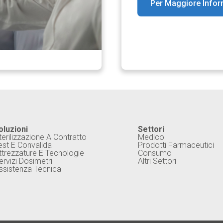
Per Maggiore Info
oluzioni
Settori
terilizzazione A Contratto
Medico
est E Convalida
Prodotti Farmaceutici
ttrezzature E Tecnologie
Consumo
ervizi Dosimetri
Altri Settori
ssistenza Tecnica