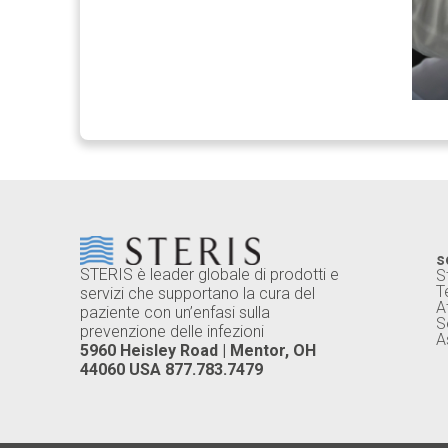
s
STERIS è leader globale di prodotti e
S
T
servizi che supportano la cura del
A
paziente con un’enfasi sulla
S
prevenzione delle infezioni
A
5960 Heisley Road | Mentor, OH
44060 USA 877.783.7479