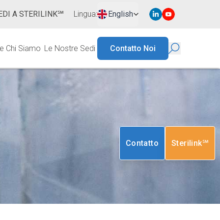
EDI A STERILINK℠
Lingua
:
English
ie
Chi Siamo
Le Nostre Sedi
Contatto Noi
Contatto
Sterilink℠