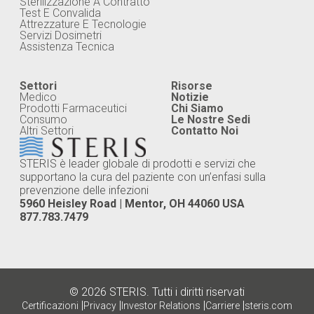
Sterilizzazione A Contratto
Test E Convalida
Attrezzature E Tecnologie
Servizi Dosimetri
Assistenza Tecnica
Settori
Risorse
Medico
Notizie
Prodotti Farmaceutici
Chi Siamo
Consumo
Le Nostre Sedi
Altri Settori
Contatto Noi
STERIS è leader globale di prodotti e servizi che
supportano la cura del paziente con un’enfasi sulla
prevenzione delle infezioni
5960 Heisley Road | Mentor, OH 44060 USA
877.783.7479
© 2026 STERIS. Tutti i diritti riservati
|
|
|
|
Certificazioni
Privacy
Investor Relations
Carriere
steris.com