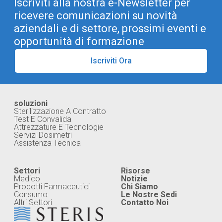
Iscriviti alla nostra e-Newsletter per
ricevere comunicazioni su novità
aziendali e di settore, prossimi eventi e
opportunità di formazione
Iscriviti Ora
soluzioni
Sterilizzazione A Contratto
Test E Convalida
Attrezzature E Tecnologie
Servizi Dosimetri
Assistenza Tecnica
Settori
Risorse
Medico
Notizie
Prodotti Farmaceutici
Chi Siamo
Consumo
Le Nostre Sedi
Altri Settori
Contatto Noi