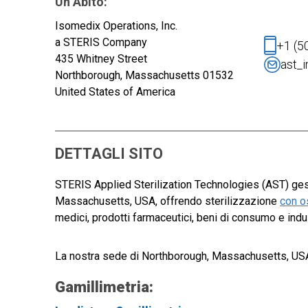
Un Abito:
Isomedix Operations, Inc.
a STERIS Company
+1 (5
435 Whitney Street
ast_
Northborough, Massachusetts 01532
United States of America
DETTAGLI SITO
STERIS Applied Sterilization Technologies (AST) gest
Massachusetts, USA, offrendo sterilizzazione
con o
medici, prodotti farmaceutici, beni di consumo e indust
La nostra sede di Northborough, Massachusetts, USA 
Gamillimetria: