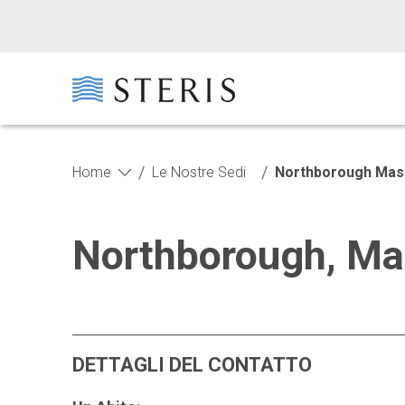
Passa al contenuto principale
Passa al piè di pagina
/
/
Home
Le Nostre Sedi
Northborough Mas
Northborough, Ma
DETTAGLI DEL CONTATTO