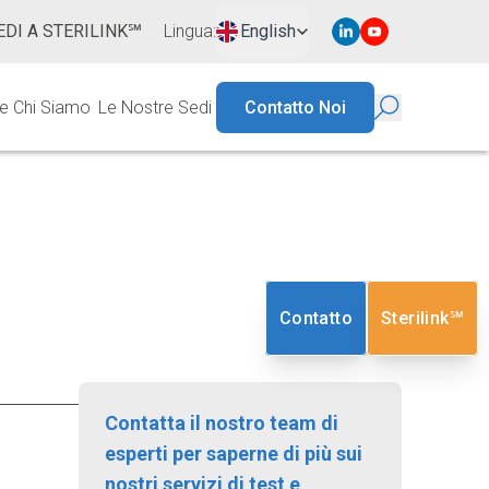
EDI A STERILINK℠
Lingua
:
English
ie
Chi Siamo
Le Nostre Sedi
Contatto Noi
Contatto
Sterilink℠
Contatta il nostro team di
esperti per saperne di più sui
nostri servizi di test e