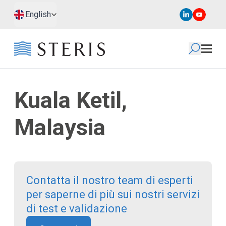
Passa al contenuto principale
Passa al piè di pagina
English
Kuala Ketil,
Malaysia
Contatta il nostro team di esperti
per saperne di più sui nostri servizi
di test e validazione