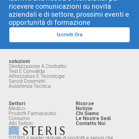
ricevere comunicazioni su novità
aziendali e di settore, prossimi eventi e
opportunità di formazione
Iscriviti Ora
soluzioni
Sterilizzazione A Contratto
Test E Convalida
Attrezzature E Tecnologie
Servizi Dosimetri
Assistenza Tecnica
Settori
Risorse
Medico
Notizie
Prodotti Farmaceutici
Chi Siamo
Consumo
Le Nostre Sedi
Altri Settori
Contatto Noi
STERIS è leader globale di prodotti e servizi che