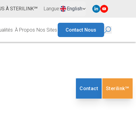
S À STERILINK℠
Langue
:
English
ualités
À Propos
Nos Sites
Contact Nous
ation Gamma
De La Norme
Contact
Sterilink℠
06