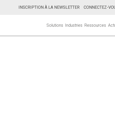
INSCRIPTION À LA NEWSLETTER
CONNECTEZ-VOU
Solutions
Industries
Ressources
Act
Dose De Stérilis
thode VDmax25 
O 11137-2 : 20