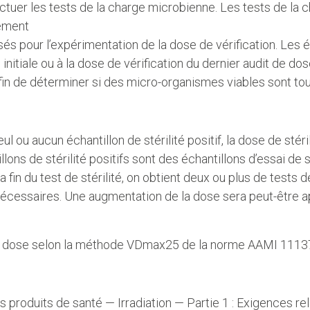
fectuer les tests de la charge microbienne. Les tests de la
uement
sés pour l’expérimentation de la dose de vérification. Les é
initiale ou à la dose de vérification du dernier audit de dose
 afin de déterminer si des micro-organismes viables sont to
 seul ou aucun échantillon de stérilité positif, la dose de sté
ons de stérilité positifs sont des échantillons d’essai de 
fin du test de stérilité, on obtient deux ou plus de tests de s
 nécessaires. Une augmentation de la dose sera peut-être
 de dose selon la méthode VDmax25 de la norme AAMI 1113
roduits de santé — Irradiation — Partie 1 : Exigences relati