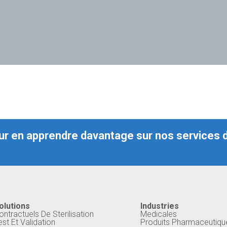
r en apprendre davantage sur nos services de
olutions
Industries
ontractuels De Sterilisation
Medicales
est Et Validation
Produits Pharmaceutiqu