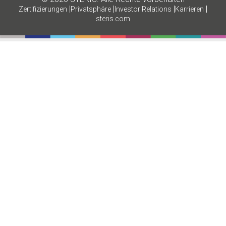
|
|
|
|
Zertifizierungen
Privatsphäre
Investor Relations
Karrieren
steris.com