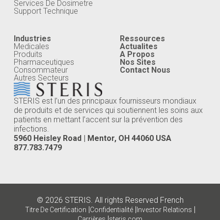
Services De Dosimetre
Support Technique
Industries
Ressources
Medicales
Actualites
Produits
A Propos
Pharmaceutiques
Nos Sites
Consommateur
Contact Nous
Autres Secteurs
STERIS est l’un des principaux fournisseurs mondiaux
de produits et de services qui soutiennent les soins aux
patients en mettant l’accent sur la prévention des
infections.
5960 Heisley Road | Mentor, OH 44060 USA
877.783.7479
© 2026 STERIS. All rights Reserved French
|
|
|
Titre De Certification
Confidentialité
Investor Relations
|
Carrières
steris.com