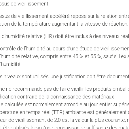
sus de vieillissement.
sus de vieillissement accéléré repose sur la relation entre
tion de la température augmentant la vitesse de réaction
 d’humidité relative (HR) doit être inclus à des niveaux réa
ontrôle de l’humidité au cours d’une étude de vieillissemen
d’humidité relative, compris entre 45 % et 55 %, sauf s’il e
’humidité.
es niveaux sont utilisés, une justification doit être documen
e ne recommande pas de faire vieillir les produits emball
dication contraire de la connaissance des matériaux
e calculée est normalement arrondie au jour entier supéri
pérature en temps réel (TTR) ambiante est généralement c
eur de vieillissement de 2,0 est la valeur la plus courante,
 être utilisés lorsqu’une connaissance suffisante des mat