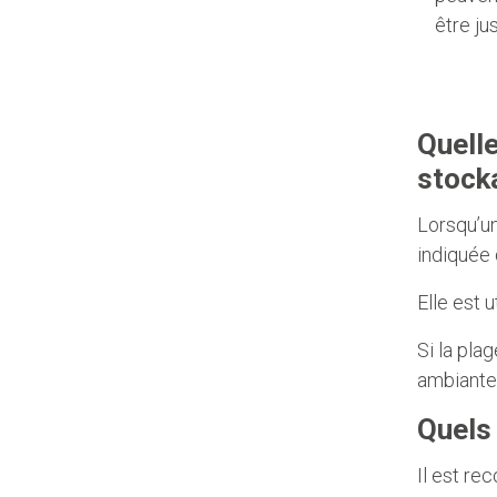
être jus
Quelle
stock
Lorsqu’un
indiquée 
Elle est 
Si la pla
ambiante 
Quels
Il est re