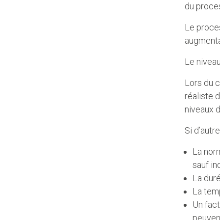
du proces
Le proces
augmenta
Le niveau
Lors du c
réaliste 
niveaux d
Si d’autr
La norm
sauf in
La duré
La tem
Un fact
peuvent