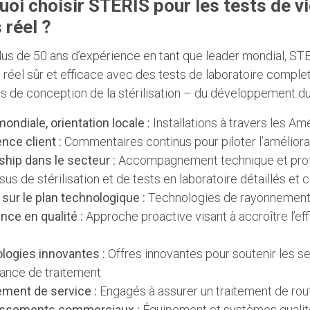
oi choisir STERIS pour les tests de vi
 réel ?
lus de 50 ans d’expérience en tant que leader mondial, STE
réel sûr et efficace avec des tests de laboratoire comple
 de conception de la stérilisation – du développement du 
ondiale, orientation locale :
Installations à travers les Amé
nce client :
Commentaires continus pour piloter l’amélior
hip dans le secteur :
Accompagnement technique et pro
us de stérilisation et de tests en laboratoire détaillés et
sur le plan technologique :
Technologies de rayonnement 
nce en qualité :
Approche proactive visant à accroître l’eff
logies innovantes :
Offres innovantes pour soutenir les se
ance de traitement
ment de service :
Engagés à assurer un traitement de routi
issements commerciaux :
Équipement et systèmes qualit