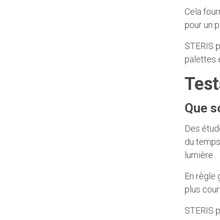
Cela four
pour un p
STERIS p
palettes 
Test
Que so
Des étude
du temps 
lumière.
En règle 
plus cour
STERIS p