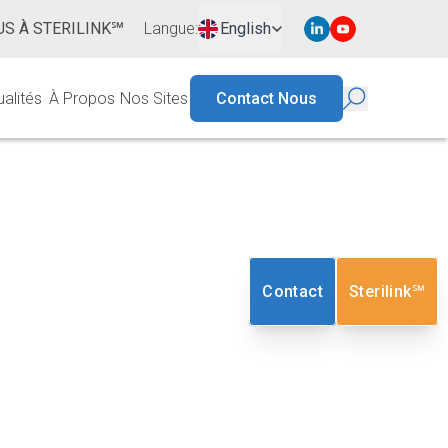
S À STERILINK℠
Langue
:
English
ualités
À Propos
Nos Sites
Contact Nous
n Temps Réel
Contact
Sterilink℠