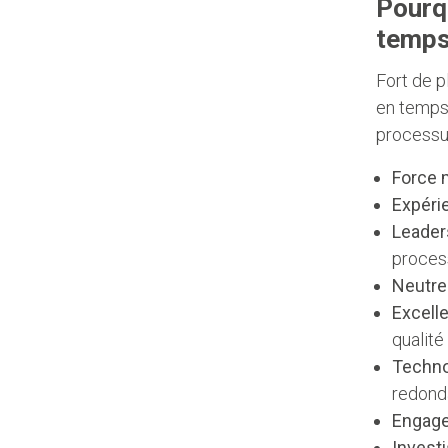
Pourqu
temps
Fort de p
en temps 
processus
Force m
Expérie
Leaders
process
Neutre 
Excelle
qualité
Techno
redond
Engage
Invest