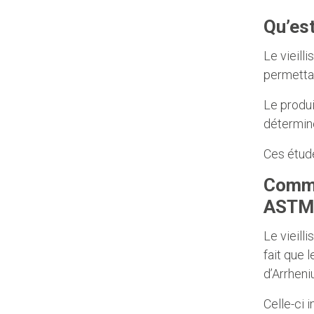
Qu’est
Le vieill
permettan
Le produi
détermin
Ces étud
Commen
ASTM
Le vieill
fait que 
d’Arrheni
Celle-ci 