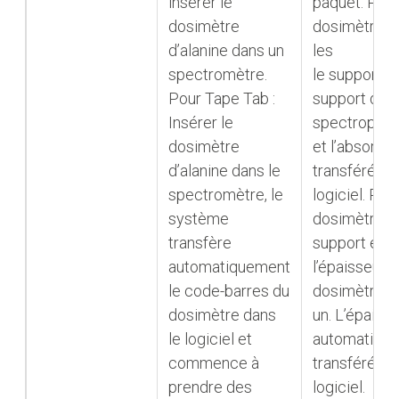
insérer le
paquet. Plac
dosimètre
dosimètres 
d’alanine dans un
les
spectromètre.
le support. P
Pour Tape Tab :
support dan
Insérer le
spectropho
dosimètre
et l’absorba
d’alanine dans le
transférée d
spectromètre, le
logiciel. Reti
système
dosimètres 
transfère
support et li
automatiquement
l’épaisseur 
le code-barres du
dosimètres, 
dosimètre dans
un. L’épaiss
le logiciel et
automatiqu
commence à
transférée d
prendre des
logiciel.