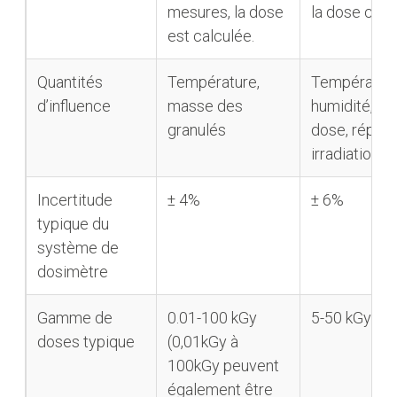
mesures, la dose
la dose calc
est calculée.
Quantités
Température,
Température
d’influence
masse des
humidité, dé
granulés
dose, répon
irradiation
Incertitude
± 4%
± 6%
typique du
système de
dosimètre
Gamme de
0.01-100 kGy
5-50 kGy
doses typique
(0,01kGy à
100kGy peuvent
également être