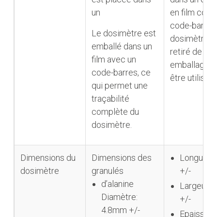
un
en film cont
code-barres
Le dosimètre est
dosimètre do
emballé dans un
retiré de so
film avec un
emballage p
code-barres, ce
être utilisé.
qui permet une
traçabilité
complète du
dosimètre.
Dimensions du
Dimensions des
Longueur
dosimètre
granulés
+/-
d’alanine
Largeur:
Diamètre:
+/-
4.8mm +/-
Epaisseur