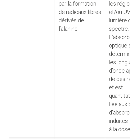
par la formation
les régions v
de radicaux libres
et/ou UV de 
dérivés de
lumière du so
l’alanine.
spectre.
L’absorbanc
optique est
déterminée 
les longueur
d’onde appr
de ces radia
et est
quantitativ
liée aux ban
d’absorption
induites
à la dose ab