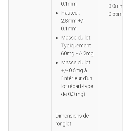
0.1mm
3.0mm +/
Hauteur:
0.55mm
2.8mm +/-
0.1mm
Masse du lot:
Typiquement
60mg +/- 2mg
Masse du lot:
+/- 0.6mg à
l’intérieur d’un
lot (écart-type
de 0,3 mg)
Dimensions de
l’onglet