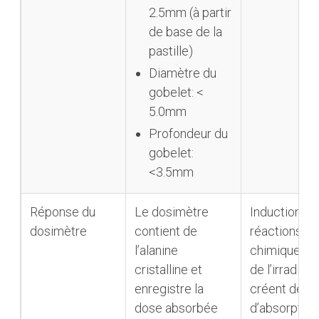
2.5mm (à partir
de base de la
pastille)
Diamètre du
gobelet: <
5.0mm
Profondeur du
gobelet:
<3.5mm
Réponse du
Le dosimètre
Induction de
dosimètre
contient de
réactions
l’alanine
chimiques ré
cristalline et
de l’irradiati
enregistre la
créent des 
dose absorbée
d’absorption