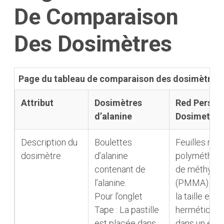
De Comparaison
Des Dosimètres
Page du tableau de comparaison des dosimètres
Attribut
Dosimètres
Red Perspe
d’alanine
Dosimeter
Description du
Boulettes
Feuilles mo
dosimètre
d’alanine
polyméthacr
contenant de
de méthyle
l’alanine.
(PMMA) cou
Pour l’onglet
la taille et s
Tape : La pastille
hermétique
est placée dans
dans un emb