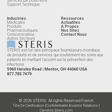
Services De Dosimetre
Support Technique
Industries
Ressources
Medicales
Actualites
Produits
A Propos
Pharmaceutiques
Nos Sites
Consommateur
Contact Nous
Autres Secteurs
STERIS est l’un des principaux fournisseurs mondiaux
de produits et de services qui soutiennent les soins aux
patients en mettant l’accent sur la prévention des
infections.
5960 Heisley Road | Mentor, OH 44060 USA
877.783.7479
© 2026 STERIS. All rights Reserved French
|
|
|
Titre De Certification
Confidentialité
Investor Relations
|
Carrières
steris.com