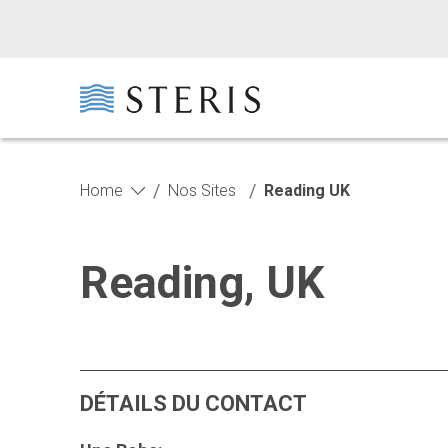
Passer au contenu principal
Passer au pied de page
/
/
Home
Nos Sites
Reading UK
Reading, UK
DÉTAILS DU CONTACT