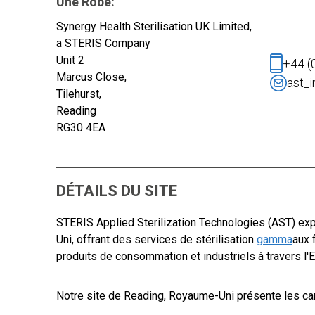
Une Robe:
Synergy Health Sterilisation UK Limited,
a STERIS Company
Unit 2
+44 (
Marcus Close,
ast_
Tilehurst,
Reading
RG30 4EA
DÉTAILS DU SITE
STERIS Applied Sterilization Technologies (AST) expl
Uni, offrant des services de stérilisation
gamma
aux 
produits de consommation et industriels à travers l'
Notre site de Reading, Royaume-Uni présente les car