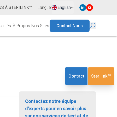
S À STERILINK℠
Langue
:
English
ualités
À Propos
Nos Sites
Contact Nous
Contact
Sterilink℠
Contactez notre équipe
d'experts pour en savoir plus
sur nos services de test et de