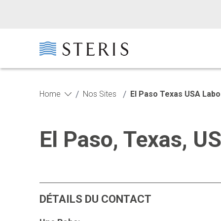
Passer au contenu principal
Passer au pied de page
/
/
Home
Nos Sites
El Paso Texas USA Labo
El Paso, Texas, U
DÉTAILS DU CONTACT