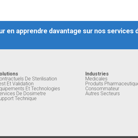
r en apprendre davantage sur nos services de
olutions
Industries
ontractuels De Sterilisation
Medicales
est Et Validation
Produits Pharmaceutiqu
quipements Et Technologies
Consommateur
ervices De Dosimetre
Autres Secteurs
upport Technique