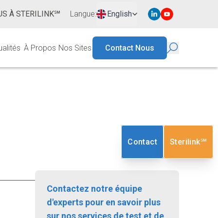
S À STERILINK℠
Langue
:
English
ualités
À Propos
Nos Sites
Contact Nous
Contact
Sterilink℠
Contactez notre équipe
d'experts pour en savoir plus
sur nos services de test et de