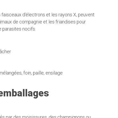
faisceaux d’électrons et les rayons X, peuvent
animaux de compagnie et les friandises pour
 parasites nocifs.
âcher
langées, foin, paille, ensilage
 emballages
nés par des moisissures, des champignons ou