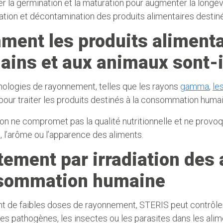
r la germination et la maturation pour augmenter la longév
sation et décontamination des produits alimentaires dest
ent les produits alimenta
ins et aux animaux sont-il
nologies de rayonnement, telles que les rayons
gamma
,
le
 pour traiter les produits destinés à la consommation huma
tion ne compromet pas la qualité nutritionnelle et ne prov
e, l’arôme ou l’apparence des aliments.
tement par irradiation des 
sommation humaine
ant de faibles doses de rayonnement, STERIS peut contrôler
s pathogènes, les insectes ou les parasites dans les ali