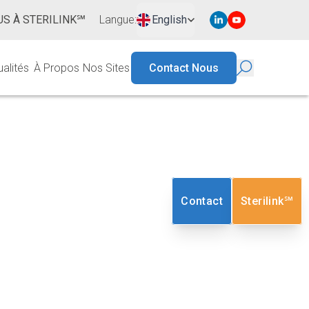
S À STERILINK℠
Langue
:
English
ualités
À Propos
Nos Sites
Contact Nous
és Aux
Contact
Sterilink℠