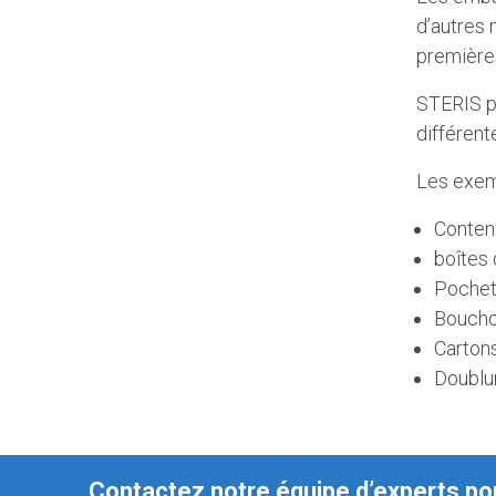
d’autres 
premières
STERIS pr
différent
Les exemp
Conten
boîtes 
Pochet
Boucho
Carton
Doublu
Contactez notre équipe d’experts pou