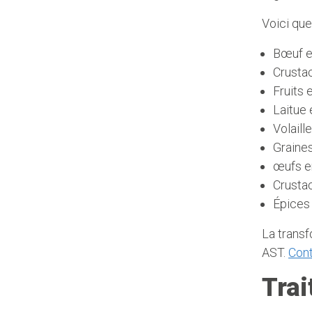
Voici qu
Bœuf e
Crustac
Fruits 
Laitue 
Volaille
Graines
œufs e
Crustac
Épices
La trans
AST.
Con
Trai