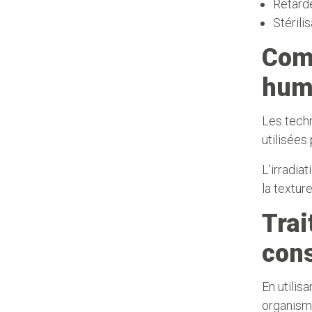
Retarde
Stérili
Comm
huma
Les tech
utilisées
L’irradia
la textur
Trai
con
En utilis
organisme