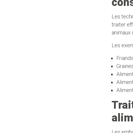
con
Les techn
traiter e
animaux d
Les exemp
Friand
Graine
Aliment
Aliment
Aliment
Trai
alim
Les emba