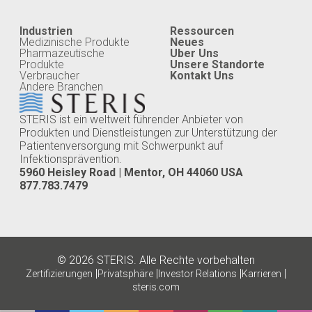
Industrien
Ressourcen
Medizinische Produkte
Neues
Pharmazeutische
Uber Uns
Produkte
Unsere Standorte
Verbraucher
Kontakt Uns
Andere Branchen
STERIS ist ein weltweit führender Anbieter von
Produkten und Dienstleistungen zur Unterstützung der
Patientenversorgung mit Schwerpunkt auf
Infektionsprävention.
5960 Heisley Road | Mentor, OH 44060 USA
877.783.7479
© 2026 STERIS. Alle Rechte vorbehalten
|
|
|
|
Zertifizierungen
Privatsphäre
Investor Relations
Karrieren
steris.com