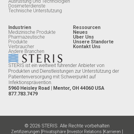
Ausrustung Und Technologien
Dosimeterdienste
Technische Unterstutzung
Industrien
Ressourcen
Medizinische Produkte
Neues
Pharmazeutische
Uber Uns
Produkte
Unsere Standorte
Verbraucher
Kontakt Uns
Andere Branchen
STERIS ist ein weltweit führender Anbieter von
Produkten und Dienstleistungen zur Unterstützung der
Patientenversorgung mit Schwerpunkt auf
Infektionsprävention.
5960 Heisley Road | Mentor, OH 44060 USA
877.783.7479
© 2026 STERIS. Alle Rechte vorbehalten
|
|
|
|
Zertifizierungen
Privatsphäre
Investor Relations
Karrieren