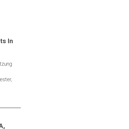
ts In
ützung
ester,
A,