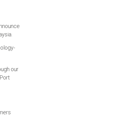
announce
aysia.
nology-
ough our
 Port
omers