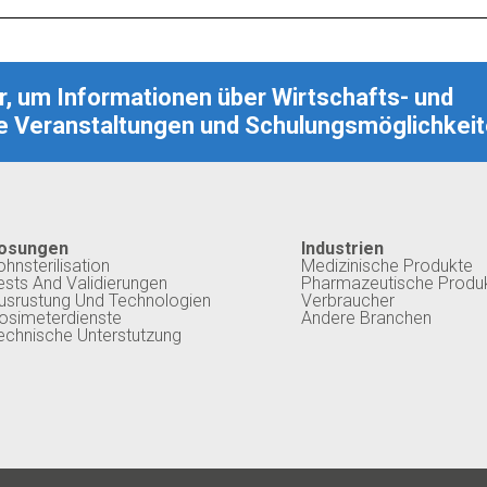
, um Informationen über Wirtschafts- und
 Veranstaltungen und Schulungsmöglichkeit
osungen
Industrien
ohnsterilisation
Medizinische Produkte
ests And Validierungen
Pharmazeutische Produ
usrustung Und Technologien
Verbraucher
osimeterdienste
Andere Branchen
echnische Unterstutzung