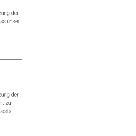
zung der
ass unser
zung der
nt zu
tests