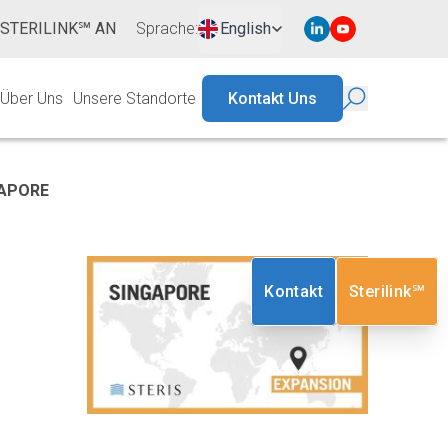
 STERILINK℠ AN
Sprache
:
English
Über Uns
Unsere Standorte
Kontakt Uns
GAPORE
Kontakt
Sterilink℠