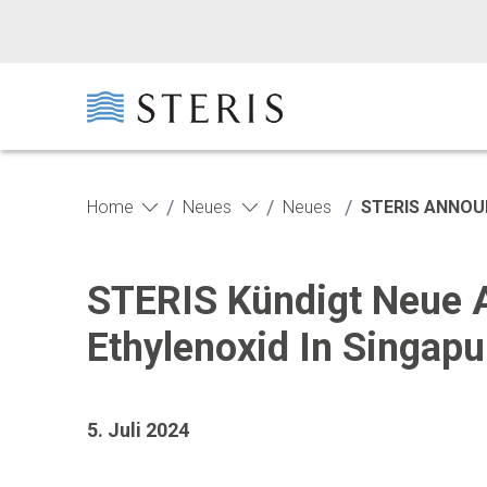
Zum Hauptinhalt springen
Zur Fußzeile springen
/
/
/
Home
Neues
Neues
STERIS ANNOU
STERIS Kündigt Neue A
Ethylenoxid In Singapu
5. Juli 2024