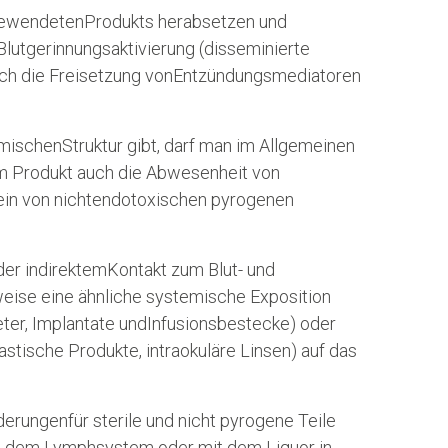
gewendetenProdukts herabsetzen und
lutgerinnungsaktivierung (disseminierte
urch die Freisetzung vonEntzündungsmediatoren
mischenStruktur gibt, darf man im Allgemeinen
m Produkt auch die Abwesenheit von
ein von nichtendotoxischen pyrogenen
r indirektemKontakt zum Blut- und
ise eine ähnliche systemische Exposition
eter, Implantate undInfusionsbestecke) oder
astische Produkte, intraokuläre Linsen) auf das
rungenfür sterile und nicht pyrogene Teile
em, dem Lymphsystem oder mit dem Liquor in