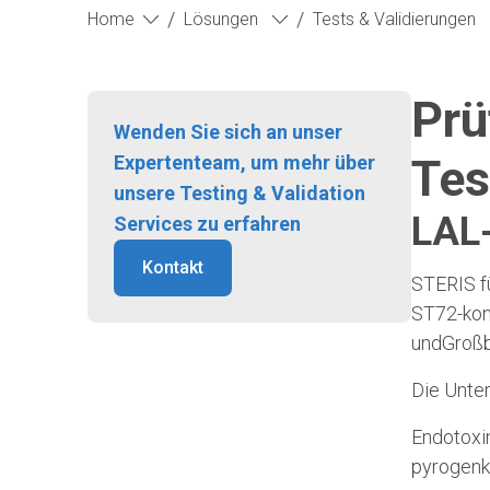
/
/
Home
Lösungen
Tests & Validierungen
Prü
Wenden Sie sich an unser
Tes
Expertenteam, um mehr über
unsere Testing & Validation
LAL-
Services zu erfahren
Kontakt
STERIS f
ST72-kon
undGroßbr
Die Unte
Endotoxin
pyrogenk