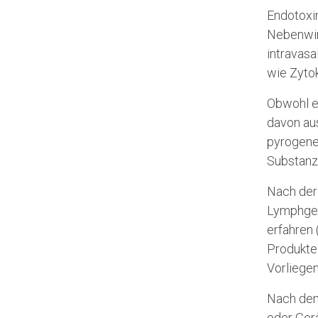
Endotoxi
Nebenwir
intravas
wie Zytok
Obwohl e
davon au
pyrogene
Substanz
Nach der
Lymphgef
erfahren 
Produkte 
Vorliege
Nach dem
oder Ger