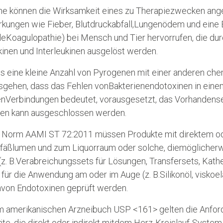
ne können die Wirksamkeit eines zu Therapiezwecken an
kungen wie Fieber, Blutdruckabfall,Lungenödem und eine B
aleKoagulopathie) bei Mensch und Tier hervorrufen, die d
inen und Interleukinen ausgelöst werden.
s eine kleine Anzahl von Pyrogenen mit einer anderen che
sgehen, dass das Fehlen vonBakterienendotoxinen in eine
nVerbindungen bedeutet, vorausgesetzt, das Vorhandens
en kann ausgeschlossen werden.
 Norm AAMI ST 72:2011 müssen Produkte mit direktem ode
äßlumen und zum Liquorraum oder solche, diemöglicherwe
(z. B.Verabreichungssets für Lösungen, Transfersets, Kath
für die Anwendung am oder im Auge (z. B.Silikonöl, viskoel
nvon Endotoxinen geprüft werden.
 amerikanischen Arzneibuch USP <161> gelten die Anforde
äte, die direkt oder indirekt mitdem Herz-Kreislauf-Syst