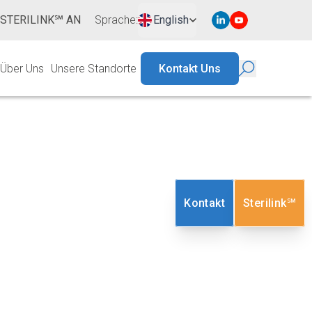
 STERILINK℠ AN
Sprache
:
English
Über Uns
Unsere Standorte
Kontakt Uns
xine
Kontakt
Sterilink℠