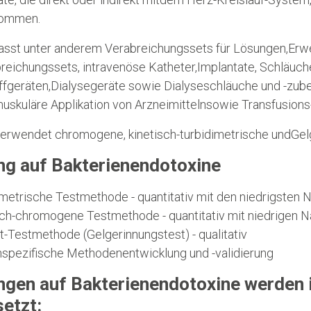
kommen.
asst unter anderem Verabreichungssets für Lösungen,Erwe
breichungssets, intravenöse Katheter,Implantate, Schläuc
ffgeräten,Dialysegeräte sowie Dialyseschläuche und -zube
muskuläre Applikation von Arzneimittelnsowie Transfusions-
erwendet chromogene, kinetisch-turbidimetrische undGel
ng auf Bakterienendotoxine
imetrische Testmethode - quantitativ mit den niedrigsten
sch-chromogene Testmethode - quantitativ mit niedrigen
t-Testmethode (Gelgerinnungstest) - qualitativ
spezifische Methodenentwicklung und -validierung
ngen auf Bakterienendotoxine werden 
etzt: