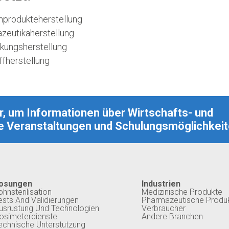
nprodukteherstellung
zeutikaherstellung
kungsherstellung
ffherstellung
, um Informationen über Wirtschafts- und
 Veranstaltungen und Schulungsmöglichkeit
osungen
Industrien
ohnsterilisation
Medizinische Produkte
ests And Validierungen
Pharmazeutische Produ
usrustung Und Technologien
Verbraucher
osimeterdienste
Andere Branchen
echnische Unterstutzung