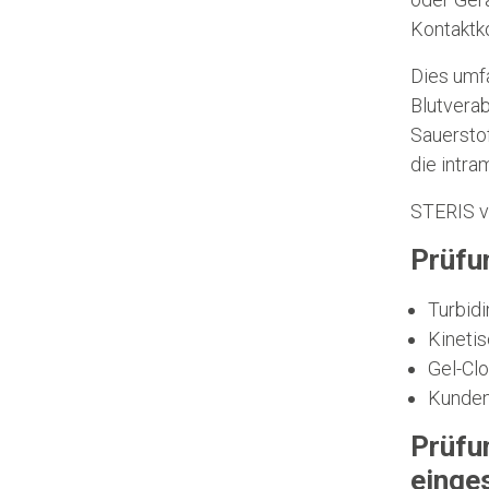
Kontakt
Dies umf
Blutvera
Sauersto
die intra
STERIS v
Prüfu
Turbid
Kineti
Gel-Clo
Kunden
Prüfu
einges